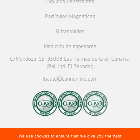
Líquidos Penetrantes
|
Partículas Magnéticas
|
Ultrasonidos
|
Medición de espesores
C/Mendoza, 15. 35008 Las Palmas de Gran Canaria.
(Pol. Ind. El Sebadal)
ibaute@cannonline.com
We use cookies to ensure that we give you the best